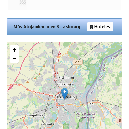
Más Alojamiento en Strasbourg:
Hoteles
+
−