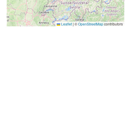
Leaflet
|
©
OpenStreetMap
contributors