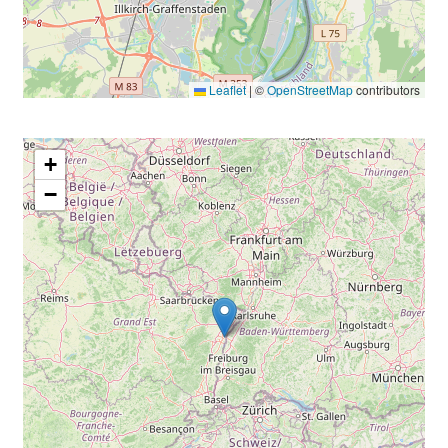
Leaflet
|
©
OpenStreetMap
contributors
+
−