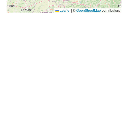
Leaflet
|
©
OpenStreetMap
contributors