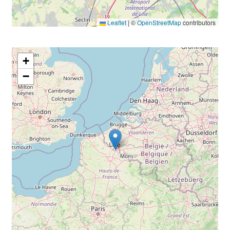
Leaflet
|
©
OpenStreetMap
contributors
+
−