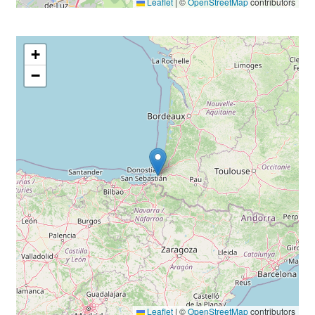
Leaflet
|
©
OpenStreetMap
contributors
+
−
Leaflet
|
©
OpenStreetMap
contributors