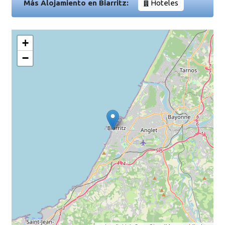
Más Alojamiento en Biarritz:
Hoteles
+
−