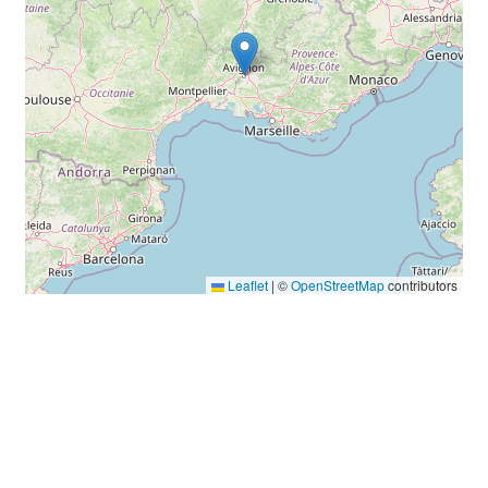
Leaflet
|
©
OpenStreetMap
contributors