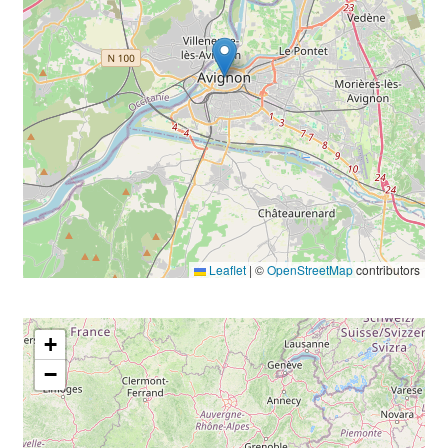
Leaflet
|
©
OpenStreetMap
contributors
+
−