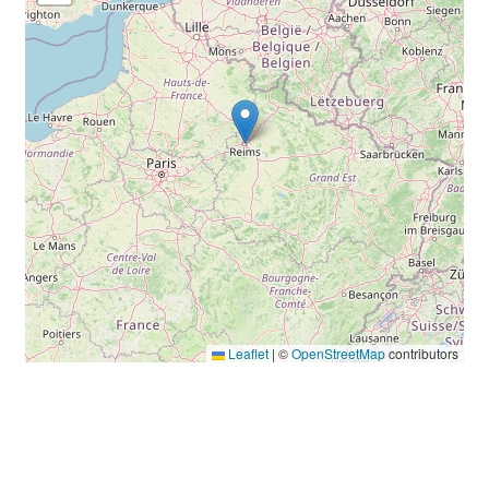
Leaflet
|
©
OpenStreetMap
contributors