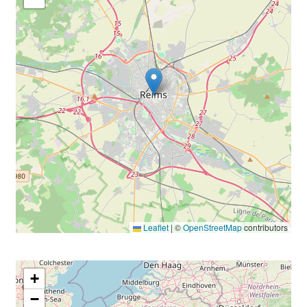
Leaflet
|
©
OpenStreetMap
contributors
+
−